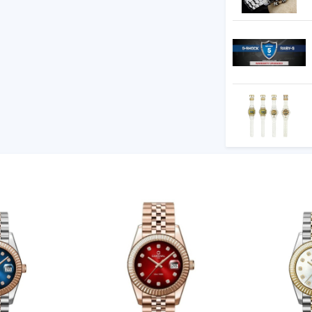
t kế nữ tính và các chức năng năng động.
0 mét
 tự động, Chiếu sáng cực mạnh, thời lượng
ây hoặc 3 giây), phát sáng sau)
(Đèn LED tự động, Chiếu sáng cực mạnh,
họn (1,5 giây hoặc 3 giây), phát sáng sau)
dụng Bluetooth®)
 trục: khoảng hiển thị từ 0 đến 999.999