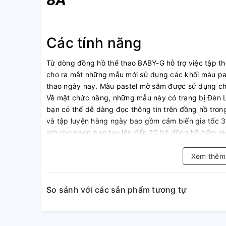
8A
Các tính năng
Từ dòng đồng hồ thể thao BABY-G hỗ trợ việc tập th
cho ra mắt những mẫu mới sử dụng các khối màu past
thao ngày nay. Màu pastel mờ sẫm được sử dụng cho
Về mặt chức năng, những mẫu này có trang bị Đèn 
bạn có thể dễ dàng đọc thông tin trên đồng hồ tron
và tập luyện hàng ngày bao gồm cảm biến gia tốc 
giờ cho phép bạn tạo lên đến 20 bộ đồng hồ bấm g
lên tới 200 bản ghi vòng chạy, tính năng nhắc nhở 
một khoảng thời gian cụ thể của bạn quá thấp, v.v
Xem thê
Bluetooth® nên có thể kết nối với ứng dụng BABY-G 
dàng quản lý nhật ký hoạt động hàng ngày và định c
So sánh với các sản phẩm tương tự
Các thao tác được hỗ trợ trên điện thoại bao gồm tín
tạo bộ đồng hồ bấm giờ cho tập luyện cách quãng,
luyện, lưu trữ dữ liệu đo bằng đồng hồ bấm giờ, xem
BABY-G Connected cũng cho phép tự động điều chỉnh 