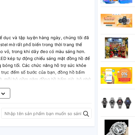
ể dục và tập luyện hàng ngày, chúng tôi đã
el mờ rất phổ biến trong thời trang thể
 vỏ, trong khi dây đeo có màu sáng hơn.
LED kép tự động chiếu sáng mặt đồng hồ để
g bóng tối. Các chức năng hỗ trợ sức khỏe
3 trục đếm số bước của bạn, đồng hồ bấm
iờ, mỗi bộ gồm năm đồng hồ bấm giờ, bộ nhớ
số bước sẽ đưa ra cảnh báo khi số bước trong
. Những mẫu mới này có chức năng
m
Connected trên điện thoại thông minh để dễ
ấu hình cài đặt tập luyện.
h toán lượng calo, cài đặt mục tiêu số bước,
 nhật ký số bước với năm mức cường độ tập
 dữ liệu lịch theo nhóm, v.v. Ứng dụng
thời gian và các thao tác hiển thị giờ hiện