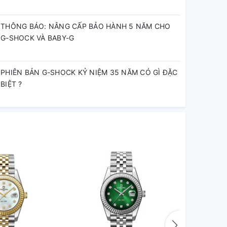
THÔNG BÁO: NÂNG CẤP BẢO HÀNH 5 NĂM CHO
G-SHOCK VÀ BABY-G
PHIÊN BẢN G-SHOCK KỶ NIỆM 35 NĂM CÓ GÌ ĐẶC
BIỆT ?