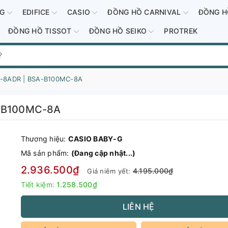
-G
EDIFICE
CASIO
ĐỒNG HỒ CARNIVAL
ĐỒNG H
ĐỒNG HỒ TISSOT
ĐỒNG HỒ SEIKO
PROTREK
-8ADR | BSA-B100MC-8A
-B100MC-8A
Thương hiệu:
CASIO BABY-G
Mã sản phẩm:
(Đang cập nhật...)
2.936.500₫
4.195.000₫
Giá niêm yết:
Tiết kiệm:
1.258.500₫
LIÊN HỆ