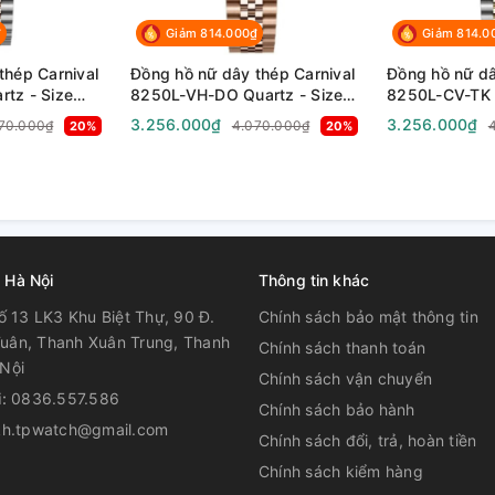
ước (phạm vi cài đặt mục tiêu số bước: 1.000
₫
Giảm 814.000₫
Giảm 814.0
ước)
thép Carnival
Đồng hồ nữ dây thép Carnival
Đồng hồ nữ dâ
áo khi số bước của bạn quá thấp bằng màn
tz - Size
8250L-VH-DO Quartz - Size
8250L-CV-TK Q
phire - Chống
30mm - Kính Sapphire - Chống
30mm - Kính S
3.256.000₫
3.256.000₫
70.000₫
4.070.000₫
20%
20%
ong 11 giờ qua trên biểu đồ 6 mức
nước 30m
nước 30m
uyển sang trạng thái nghỉ sau một thời gian
huẩn)
 Hà Nội
Thông tin khác
đầu tiên)
ố 13 LK3 Khu Biệt Thự, 90 Đ.
Chính sách bảo mật thông tin
uân, Thanh Xuân Trung, Thanh
Chính sách thanh toán
Nội
Chính sách vận chuyển
i:
0836.557.586
Chính sách bảo hành
kh.tpwatch@gmail.com
 (tháng, ngày bắt đầu đo, thời gian vòng
Chính sách đổi, trả, hoàn tiền
Chính sách kiểm hàng
 10 cài đặt