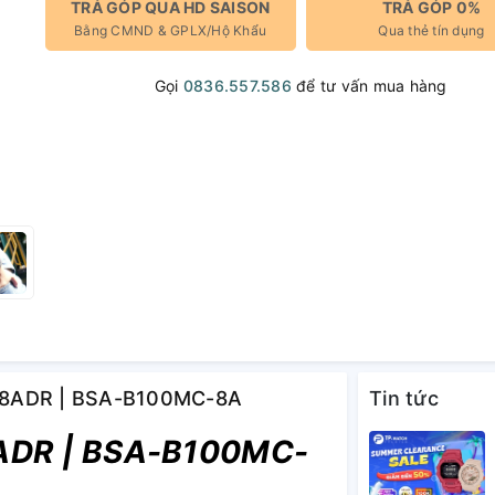
TRẢ GÓP QUA HD SAISON
TRẢ GÓP 0%
Bằng CMND & GPLX/Hộ Khẩu
Qua thẻ tín dụng
Gọi
0836.557.586
để tư vấn mua hàng
C-8ADR | BSA-B100MC-8A
Tin tức
DR | BSA-B100MC-