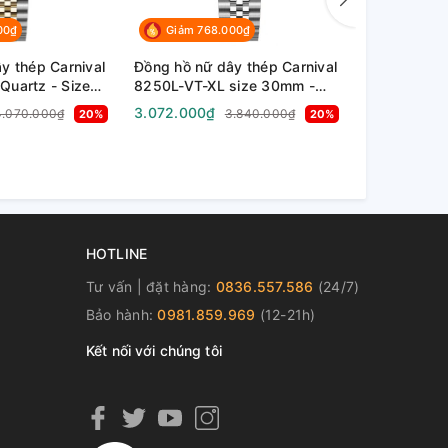
00₫
Giảm 768.000₫
Giảm 81
y thép Carnival
Đồng hồ nữ dây thép Carnival
Đồng hồ nữ 
uartz - Size
8250L-VT-XL size 30mm -
8250L-CV-T
apphire - Chống
Kính Sapphire - Chống nước
30mm - Kín
3.072.000₫
3.256.000
4.070.000₫
3.840.000₫
20%
20%
30m
nước 30m
HOTLINE
Tư vấn | đặt hàng:
0836.557.586
(24/7)
Bảo hành:
0981.859.969
(12-21h)
Kết nối với chúng tôi