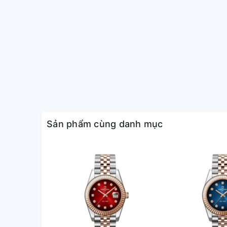
hành khác.
Những mới này là sự kết hợp hoàn hảo giữa các thiế
Đặc điểm kỹ thuật
Vật liệu vỏ / vành bezel: Nhựa
Dây đeo bằng nhựa
Neobrite
Chống va đập
Mặt kính khoáng
Sản phẩm cùng danh mục
Khả năng chống nước ở độ sâu 10
Hai đèn LED
Đèn LED cho mặt đồng hồ (Đèn LED
chiếu sáng có thể lựa chọn (1,5 gi
Đèn LED cực tím cho màn hình số 
thời lượng chiếu sáng có thể lựa c
Mobile link (Kết nối không dây sử 
Đếm bước bằng cảm biến gia tốc 3