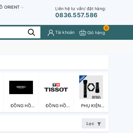
Ồ ORIENT
Liên hệ tư vấn/ đặt hàng:
0836.557.586
0
Tài khoản
Giỏ hàng
ĐỒNG HỒ
ĐỒNG HỒ
PHỤ KIỆN
SEIKO
TISSOT
ĐỒNG HỒ
Lọc