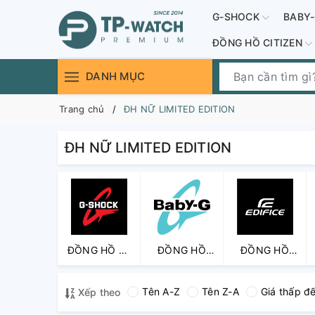
G-SHOCK
BABY
ĐỒNG HỒ CITIZEN
DANH MỤC
Trang chủ
ĐH NỮ LIMITED EDITION
ĐH NỮ LIMITED EDITION
ĐỒNG HỒ G-
ĐỒNG HỒ
ĐỒNG HỒ
SHOCK
BABY-G (nữ)
CASIO
EDIFICE
Tên A-Z
Tên Z-A
Giá thấp đ
Xếp theo