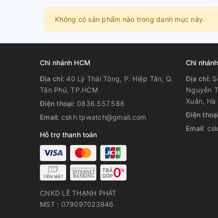
Không có sản phẩm nào trong danh mục này.
Chi nhánh HCM
Chi nhánh
Địa chỉ:
40 Lý Thái Tông, P. Hiệp Tân, Q.
Địa chỉ:
S
Tân Phú, TP.HCM
Nguyễn T
Xuân, Hà 
Điện thoại:
0836.557.586
Điện thoạ
Email:
cskh.tpwatch@gmail.com
Email:
cs
Hỗ trợ thanh toán
CNKD LÊ THẠNH PHÁT
MST : 079097023946